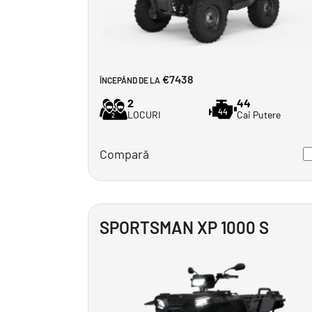
€7438
ÎNCEPÂND DE LA
2
44
44
LOCURI
Cai Putere
2
Compară
SPORTSMAN XP 1000 S