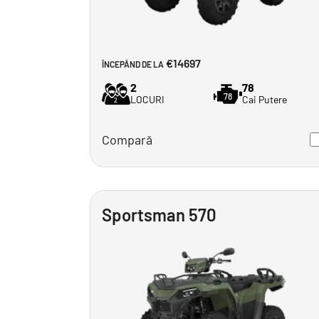
€14697
ÎNCEPÂND DE LA
2
78
78
LOCURI
Cai Putere
2
Compară
Sportsman 570