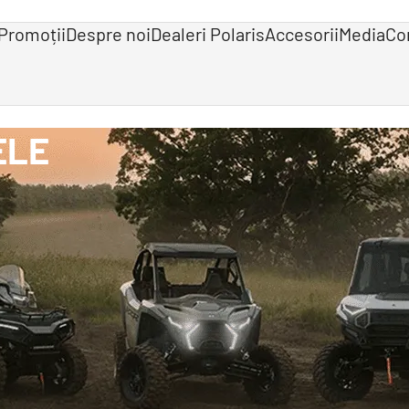
Promoții
Despre noi
Dealeri Polaris
Accesorii
Media
Co
ELE