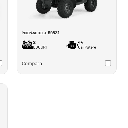
€9831
ÎNCEPÂND DE LA
2
44
44
LOCURI
Cai Putere
2
Compară