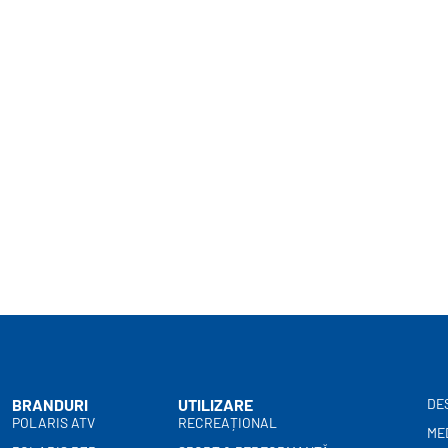
BRANDURI
UTILIZARE
DE
POLARIS ATV
RECREAȚIONAL
ME