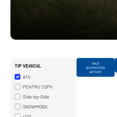
Vezi
TIP VEHICUL
promoțiile
active!
ATV
PENTRU COPII
Side-by-Side
SNOWMOBIL
UTV