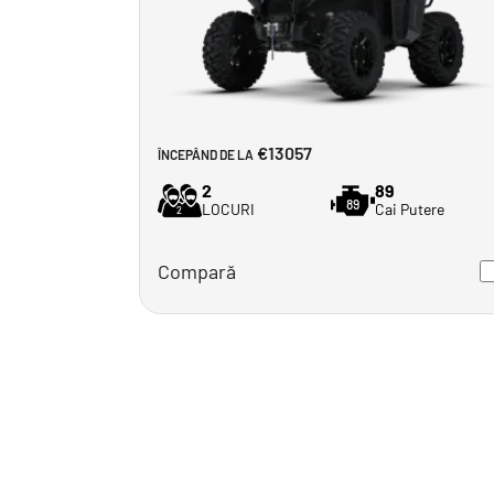
€13057
ÎNCEPÂND DE LA
2
89
89
LOCURI
Cai Putere
2
Compară