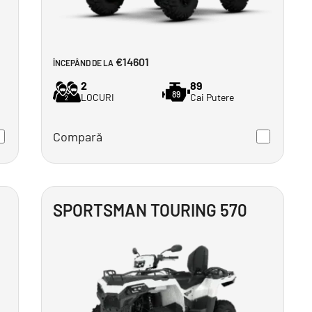
€14601
ÎNCEPÂND DE LA
2
89
89
LOCURI
Cai Putere
2
Compară
SPORTSMAN TOURING 570