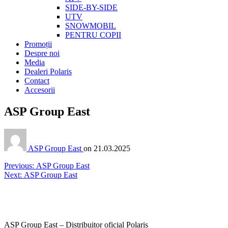
SIDE-BY-SIDE
UTV
SNOWMOBIL
PENTRU COPII
Promoții
Despre noi
Media
Dealeri Polaris
Contact
Accesorii
ASP Group East
ASP Group East
on
21.03.2025
Post
Previous
Previous:
ASP Group East
Next
post:
Next:
ASP Group East
navigation
post:
ASP Group East – Distribuitor oficial Polaris